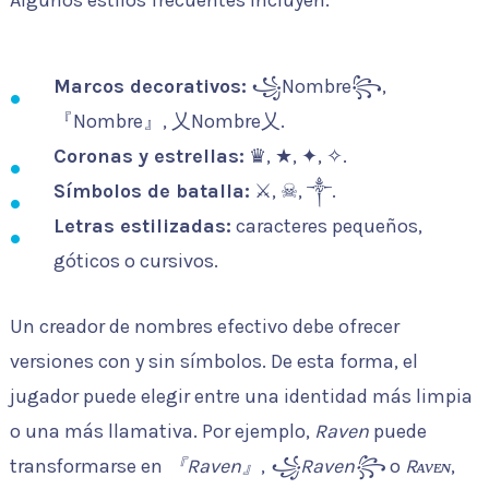
Algunos estilos frecuentes incluyen:
Marcos decorativos:
꧁Nombre꧂,
『Nombre』, 乂Nombre乂.
Coronas y estrellas:
♛, ★, ✦, ✧.
Símbolos de batalla:
⚔, ☠, ༒.
Letras estilizadas:
caracteres pequeños,
góticos o cursivos.
Un creador de nombres efectivo debe ofrecer
versiones con y sin símbolos. De esta forma, el
jugador puede elegir entre una identidad más limpia
o una más llamativa. Por ejemplo,
Raven
puede
transformarse en
『Raven』
,
꧁Raven꧂
o
Rᴀᴠᴇɴ
,