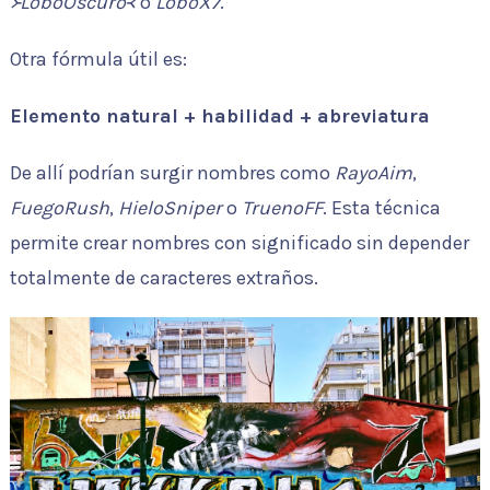
᚛LoboOscuro᚜
o
LoboX7
.
Otra fórmula útil es:
Elemento natural + habilidad + abreviatura
De allí podrían surgir nombres como
RayoAim
,
FuegoRush
,
HieloSniper
o
TruenoFF
. Esta técnica
permite crear nombres con significado sin depender
totalmente de caracteres extraños.