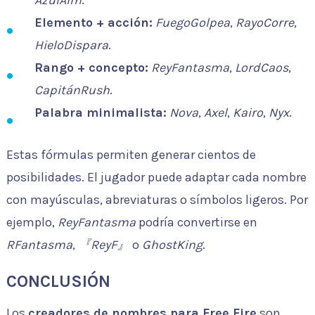
Elemento + acción:
FuegoGolpea
,
RayoCorre
,
HieloDispara
.
Rango + concepto:
ReyFantasma
,
LordCaos
,
CapitánRush
.
Palabra minimalista:
Nova
,
Axel
,
Kairo
,
Nyx
.
Estas fórmulas permiten generar cientos de
posibilidades. El jugador puede adaptar cada nombre
con mayúsculas, abreviaturas o símbolos ligeros. Por
ejemplo,
ReyFantasma
podría convertirse en
RFantasma
,
『ReyF』
o
GhostKing
.
CONCLUSIÓN
Los
creadores de nombres para Free Fire
son